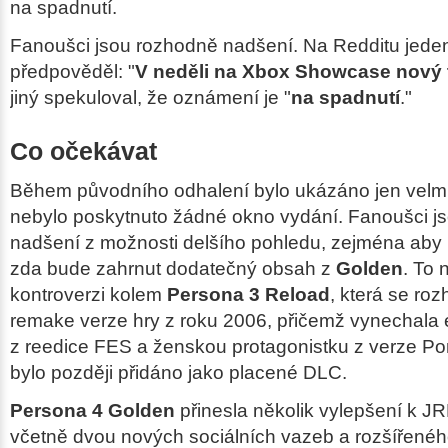
na spadnutí.
Fanoušci jsou rozhodně nadšení. Na Redditu jeden
předpověděl: "
V neděli na Xbox Showcase nový t
jiný spekuloval, že oznámení je "
na spadnutí
."
Co očekávat
Během původního odhalení bylo ukázáno jen velmi
nebylo poskytnuto žádné okno vydání. Fanoušci js
nadšení z možnosti delšího pohledu, zejména aby 
zda bude zahrnut dodatečný obsah z
Golden
. To 
kontroverzi kolem
Persona 3 Reload
, která se roz
remake verze hry z roku 2006, přičemž vynechala
z reedice FES a ženskou protagonistku z verze Po
bylo později přidáno jako placené DLC.
Persona 4 Golden
přinesla několik vylepšení k J
včetně dvou nových sociálních vazeb a rozšířenéh