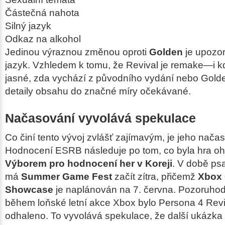
Částečná nahota
Silný jazyk
Odkaz na alkohol
Jedinou výraznou změnou oproti
Golden
je upozor
jazyk. Vzhledem k tomu, že Revival je remake—i kd
jasné, zda vychází z původního vydání nebo Gold
detaily obsahu do značné míry očekávané.
Načasování vyvolává spekulace
Co činí tento vývoj zvlášť zajímavým, je jeho nača
Hodnocení ESRB následuje po tom, co byla hra 
Výborem pro hodnocení her v Koreji
. V době ps
má
Summer Game Fest
začít zítra, přičemž
Xbox
Showcase
je naplánován na 7. června. Pozoruhod
během loňské letní akce Xbox bylo Persona 4 Revi
odhaleno. To vyvolává spekulace, že další ukázka 