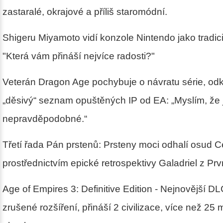
zastaralé, okrajové a příliš staromódní.
Shigeru Miyamoto vidí konzole Nintendo jako tradic
"Která vám přináší nejvíce radosti?"
Veterán Dragon Age pochybuje o návratu série, od
„děsivý“ seznam opuštěných IP od EA: „Myslím, že j
nepravděpodobné.“
Třetí řada Pán prstenů: Prsteny moci odhalí osud 
prostřednictvím epické retrospektivy Galadriel z Pr
Age of Empires 3: Definitive Edition - Nejnovější D
zrušené rozšíření, přináší 2 civilizace, více než 25 