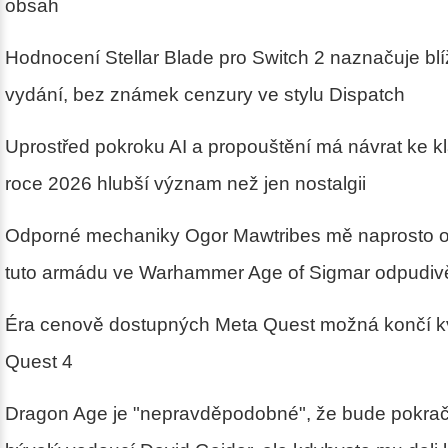
obsah
Hodnocení Stellar Blade pro Switch 2 naznačuje blí
vydání, bez známek cenzury ve stylu Dispatch
Uprostřed pokroku AI a propouštění má návrat ke k
roce 2026 hlubší význam než jen nostalgii
Odporné mechaniky Ogor Mawtribes mě naprosto oko
tuto armádu ve Warhammer Age of Sigmar odpudiv
Éra cenově dostupných Meta Quest možná končí kv
Quest 4
Dragon Age je "nepravděpodobné", že bude pokračo