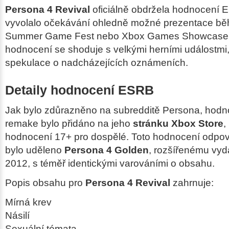
Persona 4 Revival
oficiálně obdržela hodnocení 
vyvolalo očekávání ohledně možné prezentace bě
Summer Game Fest nebo Xbox Games Showcase.
hodnocení se shoduje s velkými herními událostmi
spekulace o nadcházejících oznámeních.
Detaily hodnocení ESRB
Jak bylo zdůrazněno na subredditě Persona, hod
remake bylo přidáno na jeho
stránku Xbox Store
,
hodnocení 17+ pro dospělé. Toto hodnocení odpov
bylo uděleno
Persona 4 Golden
, rozšířenému vy
2012, s téměř identickými varováními o obsahu.
Popis obsahu pro
Persona 4 Revival
zahrnuje:
Mírná krev
Násilí
Sexuální témata