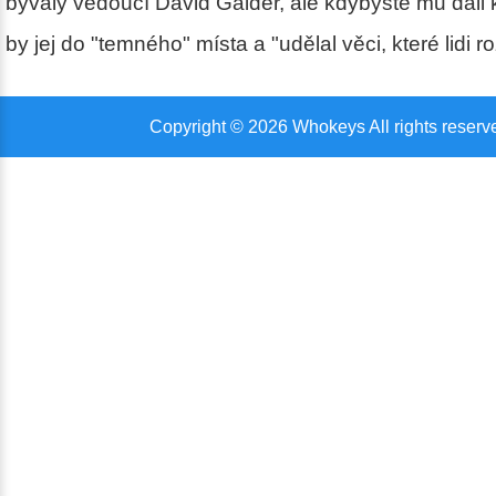
bývalý vedoucí David Gaider, ale kdybyste mu dali 
by jej do "temného" místa a "udělal věci, které lidi ro
Copyright © 2026 Whokeys All rights reserv