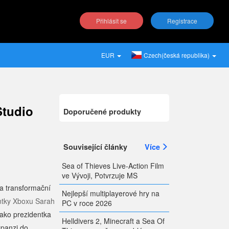
Přihlásit se
Registrace
EUR
Czech(česká republika)
Studio
Doporučené produkty
Související články
Více
Sea of Thieves Live-Action Film
ve Vývoji, Potvrzuje MS
a transformační
Nejlepší multiplayerové hry na
ntky Xboxu Sarah
PC v roce 2026
ako prezidentka
Helldivers 2, Minecraft a Sea Of
xpanzi do