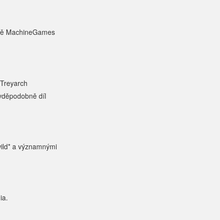
ajně MachineGames
 Treyarch
avděpodobně díl
wild* a významnými
ia.