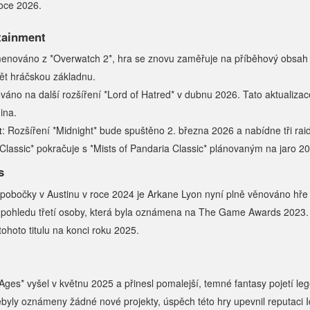
oce 2026.
tainment
menováno z *Overwatch 2*, hra se znovu zaměřuje na příběhový obsah 
pět hráčskou základnu.
váno na další rozšíření *Lord of Hatred* v dubnu 2026. Tato aktualizac
ina.
t
: Rozšíření *Midnight* bude spuštěno 2. března 2026 a nabídne tři ra
assic* pokračuje s *Mists of Pandaria Classic* plánovaným na jaro 2
s
h pobočky v Austinu v roce 2024 je Arkane Lyon nyní plně věnováno hře 
 pohledu třetí osoby, která byla oznámena na The Game Awards 2023. 
ohoto titulu na konci roku 2025.
ges* vyšel v květnu 2025 a přinesl pomalejší, temné fantasy pojetí leg
nebyly oznámeny žádné nové projekty, úspěch této hry upevnil reputaci Id