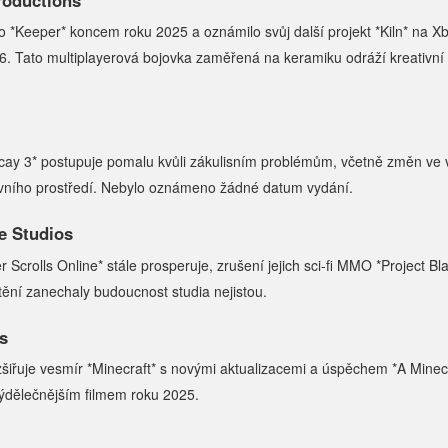
o *Keeper* koncem roku 2025 a oznámilo svůj další projekt *Kiln* na X
26. Tato multiplayerová bojovka zaměřená na keramiku odráží kreativní
ecay 3* postupuje pomalu kvůli zákulisním problémům, včetně změn ve 
vního prostředí. Nebylo oznámeno žádné datum vydání.
e Studios
 Scrolls Online* stále prosperuje, zrušení jejich sci-fi MMO *Project Bl
ění zanechaly budoucnost studia nejistou.
s
šiřuje vesmír *Minecraft* s novými aktualizacemi a úspěchem *A Minecr
výdělečnějším filmem roku 2025.