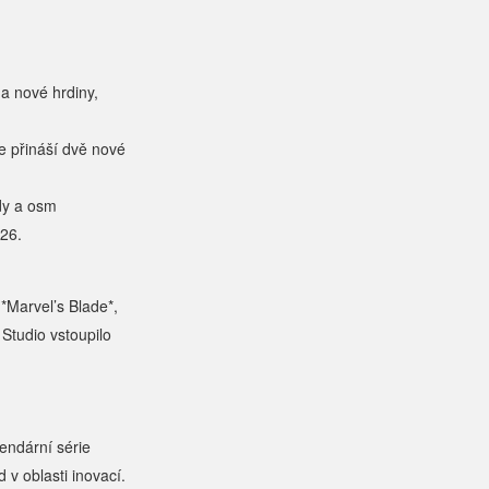
a nové hrdiny,
e přináší dvě nové
idy a osm
026.
*Marvel’s Blade*,
Studio vstoupilo
endární série
 v oblasti inovací.