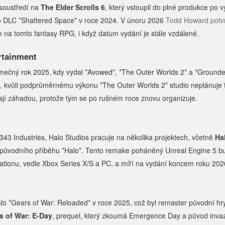
soustředí na
The Elder Scrolls 6
, který vstoupil do plné produkce po v
o DLC *Shattered Space* v roce 2024. V únoru 2026
Todd Howard potvr
e na tomto fantasy RPG, i když datum vydání je stále vzdálené.
rtainment
jimečný rok 2025, kdy vydal *Avowed*, *The Outer Worlds 2* a *Grounde
 kvůli podprůměrnému výkonu *The Outer Worlds 2* studio neplánuje tře
vají záhadou, protože tým se po rušném roce znovu organizuje.
343 Industries, Halo Studios pracuje na několika projektech, včetně
Ha
 původního příběhu *Halo*. Tento remake poháněný Unreal Engine 5 b
tationu, vedle Xbox Series X/S a PC, a míří na vydání koncem roku 202
alo *Gears of War: Reloaded* v roce 2025, což byl remaster původní hry
s of War: E-Day
, prequel, který zkoumá Emergence Day a původ inva