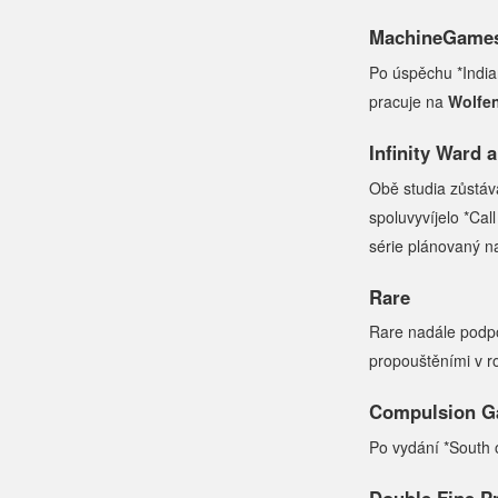
MachineGame
Po úspěchu *India
pracuje na
Wolfen
Infinity Ward 
Obě studia zůstáva
spoluvyvíjelo *Cal
série plánovaný n
Rare
Rare nadále podpo
propouštěními v ro
Compulsion 
Po vydání *South 
Double Fine P