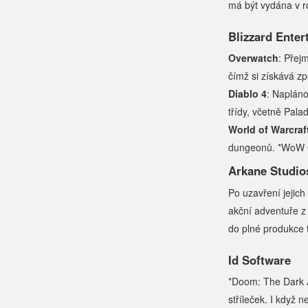
má být vydána v r
Blizzard Enter
Overwatch
: Přej
čímž si získává z
Diablo 4
: Napláno
třídy, včetně Palad
World of Warcraf
dungeonů. *WoW Cl
Arkane Studio
Po uzavření jejic
akční adventuře z
do plné produkce t
Id Software
*Doom: The Dark A
stříleček. I když 