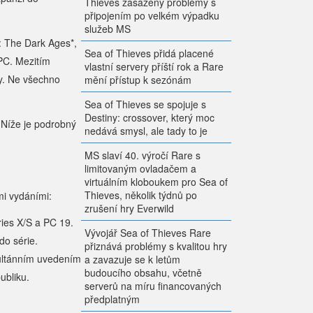
Thieves zasaženy problémy s
připojením po velkém výpadku
služeb MS
: The Dark Ages*,
Sea of Thieves přidá placené
 PC. Mezitím
vlastní servery příští rok a Rare
my. Ne všechno
mění přístup k sezónám
Sea of Thieves se spojuje s
Destiny: crossover, který moc
 Níže je podrobný
nedává smysl, ale tady to je
MS slaví 40. výročí Rare s
limitovaným ovladačem a
virtuálním kloboukem pro Sea of
Thieves, několik týdnů po
i vydáními:
zrušení hry Everwild
ies X/S a PC 19.
Vývojář Sea of Thieves Rare
do série.
přiznává problémy s kvalitou hry
multánním uvedením
a zavazuje se k letům
budoucího obsahu, včetně
ubliku.
serverů na míru financovaných
předplatným