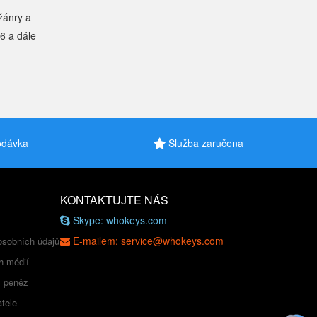
žánry a
6 a dále
odávka
Služba zaručena
KONTAKTUJTE NÁS
Skype: whokeys.com
E-mailem: service@whokeys.com
osobních údajů
h médií
í peněz
tele