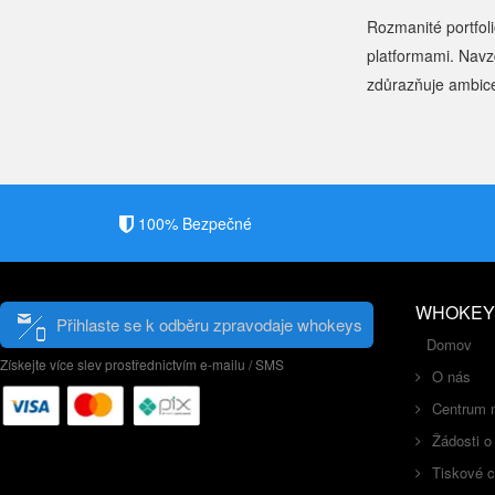
Rozmanité portfoli
platformami. Navz
zdůrazňuje ambice 
100% Bezpečné
WHOKEY
Přihlaste se k odběru zpravodaje whokeys
Domov
Získejte více slev prostřednictvím e-mailu / SMS
O nás
Centrum 
Žádosti o
Tiskové 