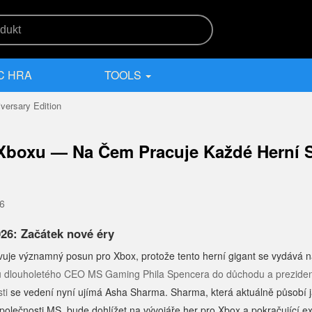
C HRA
TOOLS
versary Edition
Xboxu — Na Čem Pracuje Každé Herní 
26
26: Začátek nové éry
uje významný posun pro Xbox, protože tento herní gigant se vydává n
 dlouholetého CEO MS Gaming Phila Spencera do důchodu a prezide
ti
se vedení nyní ujímá Asha Sharma. Sharma, která aktuálně působí j
polečnosti MS, bude dohlížet na vývojáře her pro Xbox a pokračující e