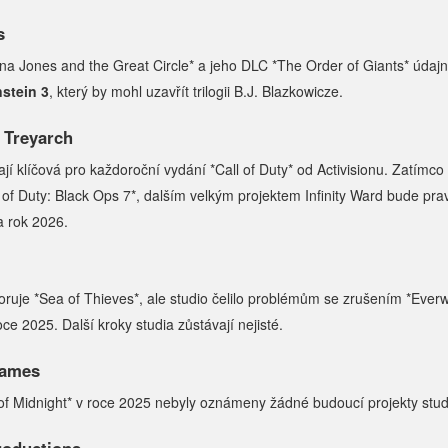
s
na Jones and the Great Circle* a jeho DLC *The Order of Giants* úd
stein 3
, který by mohl uzavřít trilogii B.J. Blazkowicze.
a Treyarch
jí klíčová pro každoroční vydání *Call of Duty* od Activisionu. Zatímco
l of Duty: Black Ops 7*, dalším velkým projektem Infinity Ward bude pr
a rok 2026.
ruje *Sea of Thieves*, ale studio čelilo problémům se zrušením *Ever
ce 2025. Další kroky studia zůstávají nejisté.
Games
of Midnight* v roce 2025 nebyly oznámeny žádné budoucí projekty stud
roductions