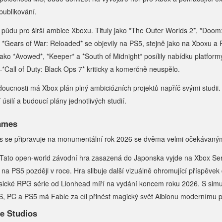
publikování.
l půdu pro širší ambice Xboxu. Tituly jako *The Outer Worlds 2*, *Doom
a *Gears of War: Reloaded* se objevily na PS5, stejně jako na Xboxu a
jako *Avowed*, *Keeper* a *South of Midnight* posílily nabídku platfor
*Call of Duty: Black Ops 7* kriticky a komerčně neuspělo.
doucnosti má Xbox plán plný ambiciózních projektů napříč svými studii.
úsilí a budoucí plány jednotlivých studií.
ames
 se připravuje na monumentální rok 2026 se dvěma velmi očekávaným
 Tato open-world závodní hra zasazená do Japonska vyjde na Xbox Ser
na PS5 později v roce. Hra slibuje další vizuálně ohromující příspěvek 
asické RPG série od Lionhead míří na vydání koncem roku 2026. S si
S, PC a PS5 má Fable za cíl přinést magický svět Albionu modernímu p
e Studios