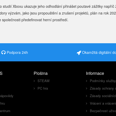
o studií Xboxu ukazuje jeho odhodlání přinášet poutavé zážitky napříč 
dory výzvám, jako jsou propouštění a zrušení projektů, plán na rok 202
společnosti předefinovat herní prostředí.
Podpora 24h
Okamžitá digitální d
S
Plošina
Informace
STEAM
Podmínky služby
PC hra
Zásady ochrany 
nápovědy
Zásady sociálníc
 hru
Vrácení a vrácen
centrum
Bezpečnost uživa