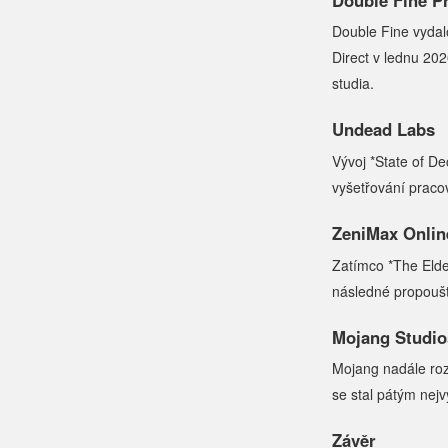
Double Fine vydal
Direct v lednu 20
studia.
Undead Labs
Vývoj *State of D
vyšetřování praco
ZeniMax Onlin
Zatímco *The Elder
následné propoušt
Mojang Studio
Mojang nadále roz
se stal pátým nej
Závěr