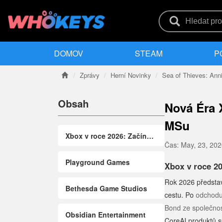
DOMOV
STEAM
P
Zprávy
Herní Novinky
Sea of Thieves: Anni
Obsah
Nová Éra 
MSu
Xbox v roce 2026: Začíná Nová Éra
Čas:
May, 23, 20
Playground Games
Xbox v roce 20
Rok 2026 představ
Bethesda Game Studios
cestu. Po
odchodu
Bond ze společnos
Obsidian Entertainment
CoreAI produktů s