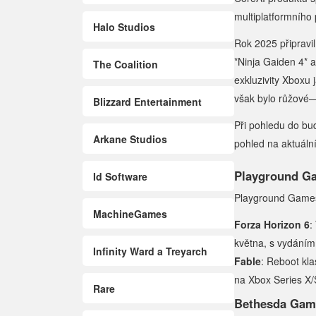
multiplatformního 
Halo Studios
Rok 2025 připravi
*Ninja Gaiden 4* 
The Coalition
exkluzivity Xboxu 
však bylo růžové—
Blizzard Entertainment
Při pohledu do bu
Arkane Studios
pohled na aktuální 
Playground G
Id Software
Playground Games
MachineGames
Forza Horizon 6
:
května, s vydáním 
Infinity Ward a Treyarch
Fable
: Reboot kl
na Xbox Series X/
Rare
Bethesda Gam