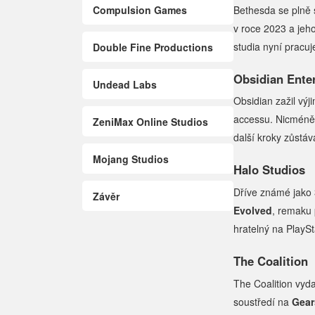
Compulsion Games
Bethesda se plně 
v roce 2023 a jeh
studia nyní pracuj
Double Fine Productions
Obsidian Ente
Undead Labs
Obsidian zažil vý
accessu. Nicméně,
ZeniMax Online Studios
další kroky zůstá
Mojang Studios
Halo Studios
Dříve známé jako 
Závěr
Evolved
, remaku
hratelný na PlayS
The Coalition
The Coalition vyd
soustředí na
Gear