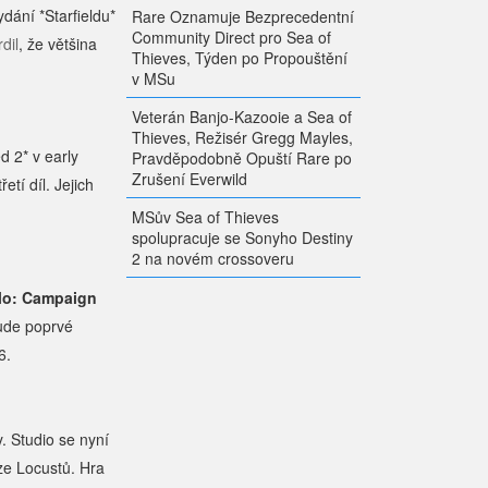
ydání *Starfieldu*
Rare Oznamuje Bezprecedentní
Community Direct pro Sea of
dil
, že většina
Thieves, Týden po Propouštění
v MSu
Veterán Banjo-Kazooie a Sea of
Thieves, Režisér Gregg Mayles,
d 2* v early
Pravděpodobně Opuští Rare po
Zrušení Everwild
tí díl. Jejich
MSův Sea of Thieves
spolupracuje se Sonyho Destiny
2 na novém crossoveru
lo: Campaign
ude poprvé
6.
. Studio se nyní
ze Locustů. Hra