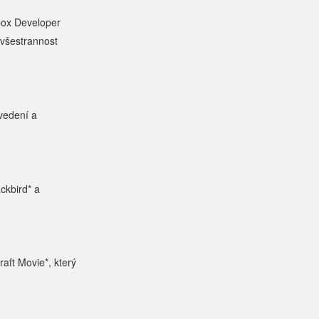
box Developer
 všestrannost
vedení a
ackbird* a
aft Movie*, který