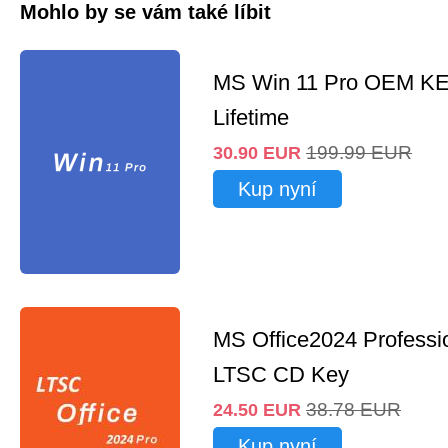
Mohlo by se vám také líbit
MS Win 11 Pro OEM K
Lifetime
199.99
EUR
30.90
EUR
Kup nyní
MS Office2024 Professi
LTSC CD Key
38.78
EUR
24.50
EUR
Kup nyní