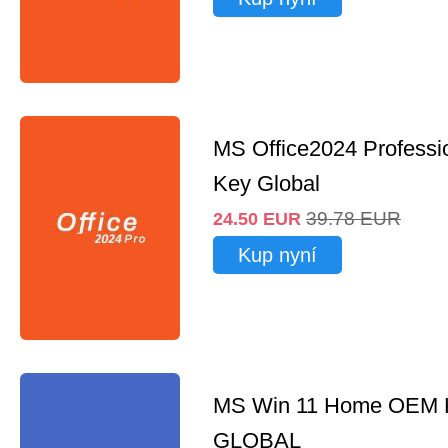
MS Office2024 Professi
Key Global
39.78
EUR
24.50
EUR
Kup nyní
MS Win 11 Home OEM
GLOBAL