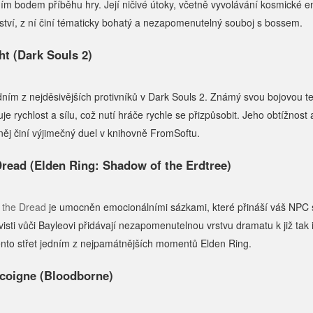
ím bodem příběhu hry. Její ničivé útoky, včetně vyvolávání kosmické e
ství, z ní činí tématicky bohatý a nezapomenutelný souboj s bossem.
t (Dark Souls 2)
dním z nejděsivějších protivníků v Dark Souls 2. Známý svou bojovou 
e rychlost a sílu, což nutí hráče rychle se přizpůsobit. Jeho obtížnost
něj činí výjimečný duel v knihovně FromSoftu.
Dread (Elden Ring: Shadow of the Erdtree)
 the Dread
je umocněn emocionálními sázkami, které přináší váš NPC 
isti vůči Bayleovi přidávají nezapomenutelnou vrstvu dramatu k již tak
tento střet jedním z nejpamátnějších momentů Elden Ring.
scoigne (Bloodborne)