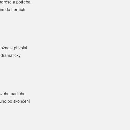
agrese a potřeba
ním do herních
ožnost přivolat
 dramatický
 svého padlého
louho po skončení