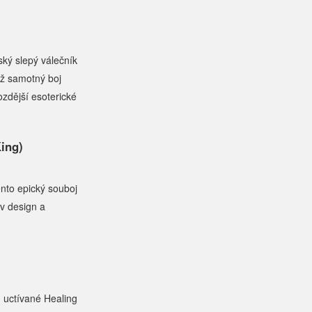
ský slepý válečník
dyž samotný boj
ozdější esoterické
ing)
nto epický souboj
v design a
, uctívané Healing