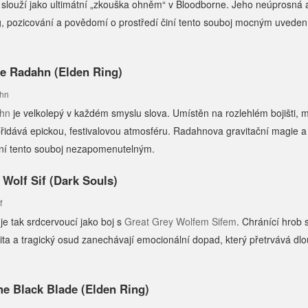
slouží jako ultimátní „zkouška ohněm“ v Bloodborne. Jeho neúprosná 
g, pozicování a povědomí o prostředí činí tento souboj mocným uvede
ge Radahn (Elden Ring)
ahn
je velkolepý v každém smyslu slova. Umístěn na rozlehlém bojišti, m
idává epickou, festivalovou atmosféru. Radahnova gravitační magie a
iní tento souboj nezapomenutelným.
 Wolf Sif (Dark Souls)
je tak srdcervoucí jako boj s
Great Grey Wolfem Sifem
. Chránící hrob
lita a tragický osud zanechávají emocionální dopad, který přetrvává d
the Black Blade (Elden Ring)