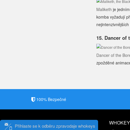
Maliketh
je jedním
komba vyžadují př
nejintenzivnějších
15. Dancer of 
Dancer of the Bore
zpožděné animace 
100% Bezpečné
WHOKEY
Přihlaste se k odběru zpravodaje whokeys