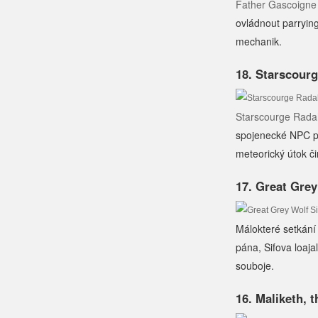
Father Gascoigne
ovládnout parryin
mechanik.
18. Starscour
Starscourge Rad
spojenecké NPC př
meteorický útok č
17. Great Grey
Málokteré setkání 
pána, Sifova loaja
souboje.
16. Maliketh, 