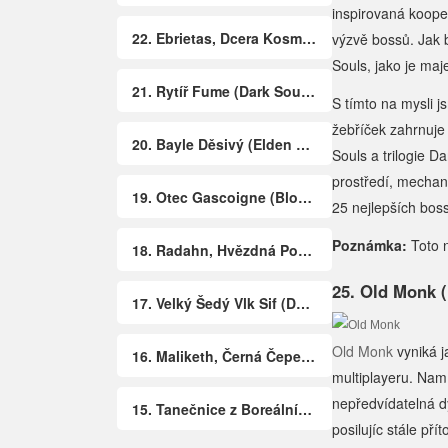
inspirovaná kooper
22. Ebrietas, Dcera Kosmu (Bloodborne)
výzvě bossů. Jak b
Souls, jako je maj
21. Rytíř Fume (Dark Souls 2)
S tímto na mysli j
žebříček zahrnuje
20. Bayle Děsivý (Elden Ring: Stín Erdového Stromu)
Souls a trilogie D
prostředí, mechan
19. Otec Gascoigne (Bloodborne)
25 nejlepších bos
Poznámka:
Toto n
18. Radahn, Hvězdná Pohroma (Elden Ring)
25. Old Monk 
17. Velký Šedý Vlk Sif (Dark Souls)
Old Monk
vyniká j
16. Maliketh, Černá Čepel (Elden Ring)
multiplayeru. Nam
nepředvídatelná d
15. Tanečnice z Boreálního Údolí (Dark Souls 3)
posilujíc stále př