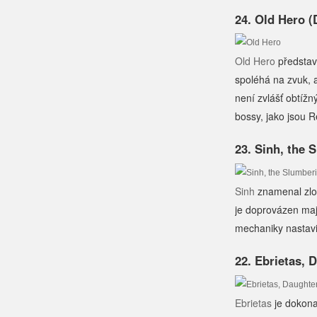
24. Old Hero 
Old Hero
představu
spoléhá na zvuk, a
není zvlášť obtížn
bossy, jako jsou 
23. Sinh, the
Sinh
znamenal zlom
je doprovázen maj
mechaniky nastavil
22. Ebrietas,
Ebrietas
je dokona