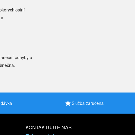
okorychlostní
 a
 taneční pohyby a
dinečná.
odávka
Služba zaručena
KONTAKTUJTE NÁS