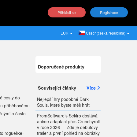
Přihlásit se
Registrace
EUR
Czech(česká republika)
Doporučené produkty
Související články
Více
é cesty do
Nejlepší hry podobné Dark
Souls, které byste měli hrát
ému příběhovému
očnými a často
FromSoftware’s Sekiro dostává
anime adaptaci přes Crunchyroll
v roce 2026 — Zde je debutový
trailer a první pohled na obrázky
to roguelike-