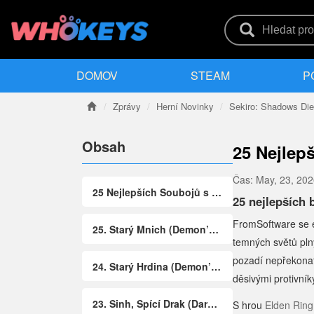
DOMOV
STEAM
P
Zprávy
Herní Novinky
Sekiro: Shadows Die
Obsah
25 Nejlep
Čas:
May, 23, 20
25 Nejlepších Soubojů s Bossy od FromSoftware: Konečné Pořadí
25 nejlepších
FromSoftware se e
25. Starý Mnich (Demon’s Souls)
temných světů pln
pozadí nepřekonate
24. Starý Hrdina (Demon’s Souls)
děsivými protivník
23. Sinh, Spící Drak (Dark Souls 2: Crown of the Sunken King)
S hrou
Elden Ring