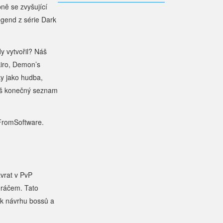
ně se zvyšující
egend z série Dark
y vytvořil? Náš
kiro, Demon’s
ky jako hudba,
náš konečný seznam
 FromSoftware.
zvrat v PvP
hráčem. Tato
 k návrhu bossů a