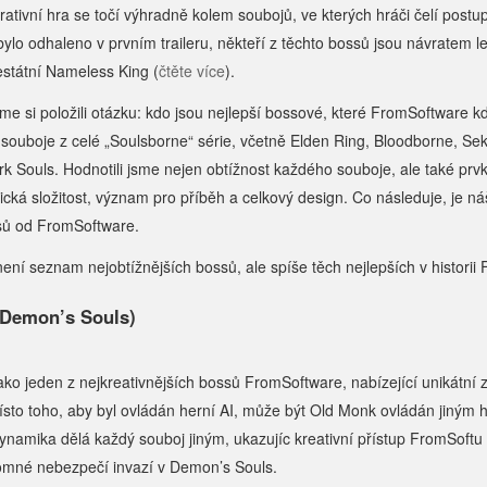
ativní hra se točí výhradně kolem soubojů, ve kterých hráči čelí postup
ylo odhaleno v prvním traileru, někteří z těchto bossů jsou návratem l
estátní Nameless King (
čtěte více
).
sme si položili otázku: kdo jsou nejlepší bossové, které FromSoftware kd
 souboje z celé „Soulsborne“ série, včetně Elden Ring, Bloodborne, Se
ark Souls. Hodnotili jsme nejen obtížnost každého souboje, ale také prv
ická složitost, význam pro příběh a celkový design. Co následuje, je 
sů od FromSoftware.
ení seznam nejobtížnějších bossů, ale spíše těch
nejlepších
v historii
(Demon’s Souls)
ako jeden z nejkreativnějších bossů FromSoftware, nabízející unikátní 
ísto toho, aby byl ovládán herní AI, může být Old Monk ovládán jiným 
ynamika dělá každý souboj jiným, ukazujíc kreativní přístup FromSoftu
ítomné nebezpečí invazí v Demon’s Souls.