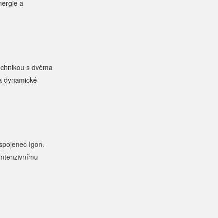
nergie a
technikou s dvěma
 a dynamické
spojenec Igon.
 intenzivnímu