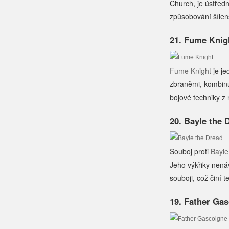
Church, je ústředn
způsobování šílen
21. Fume Knigh
Fume Knight
je je
zbraněmi, kombinuj
bojové techniky z 
20. Bayle the 
Souboj proti
Bayle
Jeho výkřiky nenáv
souboji, což činí 
19. Father Ga