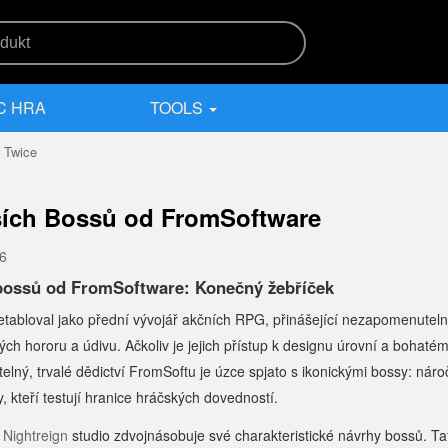
C HRA
TOOLS
 Twice
ších Bossů od FromSoftware
26
 bossů od FromSoftware: Konečný žebříček
tabloval jako přední vývojář akčních RPG, přinášející nezapomenuteln
ých hororu a údivu. Ačkoliv je jejich přístup k designu úrovní a bohat
lný, trvalé dědictví FromSoftu je úzce spjato s ikonickými bossy: nár
y, kteří testují hranice hráčských dovedností.
 Nightreign
studio zdvojnásobuje své charakteristické návrhy bossů. Ta