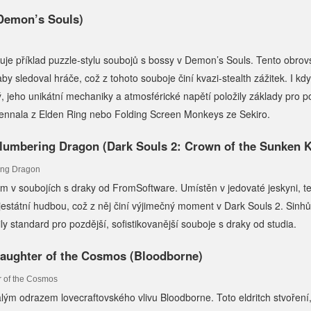
(Demon’s Souls)
je příklad puzzle-stylu soubojů s bossy v Demon’s Souls. Tento obrov
by sledoval hráče, což z tohoto souboje činí kvazi-stealth zážitek. I k
ý, jeho unikátní mechaniky a atmosférické napětí položily základy pro p
Rennala z Elden Ring nebo Folding Screen Monkeys ze Sekiro.
 Slumbering Dragon (Dark Souls 2: Crown of the Sunken K
 v soubojích s draky od FromSoftware. Umístěn v jedovaté jeskyni, te
estátní hudbou, což z něj činí výjimečný moment v Dark Souls 2. Sinhů
y standard pro pozdější, sofistikovanější souboje s draky od studia.
 Daughter of the Cosmos (Bloodborne)
lým odrazem lovecraftovského vlivu Bloodborne. Toto eldritch stvoření