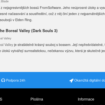
 z nejagresivnějších bossů FromSoftware. Jeho neúprosné útoky a vys
esné načasování a soustředění, což z něj činí jeden z nejpamátnějších
 soubojů v Elden Ring.
the Boreal Valley (Dark Souls 3)
al Valley
je strašidelně krásný souboj s bossem. Její nepředvídatelné,
útoků vytvářejí surrealistickou, nečekanou výzvu, která je skutečně je
Podpora 24h
Okamžitá digitální d
S
Plošina
Informace