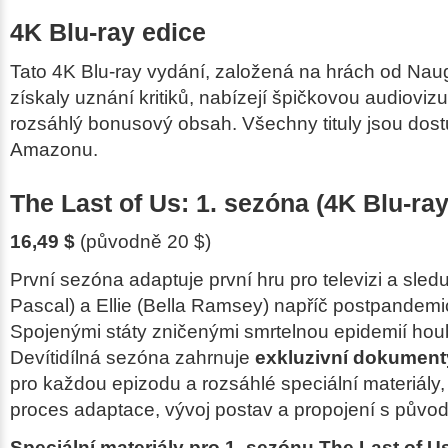
4K Blu-ray edice
Tato 4K Blu-ray vydání, založená na hrách od Nau
získaly uznání kritiků, nabízejí špičkovou audiovizuá
rozsáhlý bonusový obsah. Všechny tituly jsou dos
Amazonu.
The Last of Us: 1. sezóna (4K Blu-ray
16,49 $
(původně 20 $)
První sezóna adaptuje první hru pro televizi a sled
Pascal) a Ellie (Bella Ramsey) napříč postpandem
Spojenými státy zničenými smrtelnou epidemií ho
Devítidílná sezóna zahrnuje
exkluzivní dokumenty
pro každou epizodu a rozsáhlé speciální materiály,
proces adaptace, vývoj postav a propojení s půvo
Speciální materiály pro 1. sezónu The Last of U