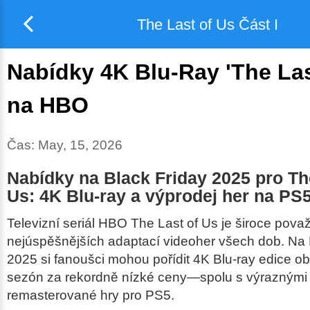
The Last of Us Část I
Nabídky 4K Blu-Ray 'The Las
na HBO
Čas:
May, 15, 2026
Nabídky na Black Friday 2025 pro Th
Us: 4K Blu-ray a výprodej her na PS
Televizní seriál HBO
The Last of Us
je široce pova
nejúspěšnějších adaptací videoher všech dob. Na 
2025 si fanoušci mohou pořídit 4K Blu-ray edice o
sezón za rekordně nízké ceny—spolu s výraznými
remasterované hry pro PS5.