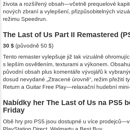
života a rozšířený obsah—včetně prequelové kapi
nových zbraní a vylepšení, přizpůsobitelných vizuáln
režimu Speedrun.
The Last of Us Part II Remastered
(P
30 $
(původně 50 $)
Tento remaster vylepšuje již tak vizuálně ohromují
s lepším osvětlením, texturami a výkonem. Obsahu
původní obsah plus komentáře vývojářů k vybraným
dosud nevydané „Ztracené úrovně“, režim přežití t
Return
a
Guitar Free Play
—relaxační hudební mini-
Nabídky her The Last of Us na PS5 
Friday
Obě hry pro PS5 jsou dostupné u více prodejců—
PlayStation Direct, Walmartu a Best Buy.