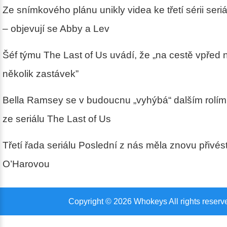
Ze snímkového plánu unikly videa ke třetí sérii seri
– objevují se Abby a Lev
Šéf týmu The Last of Us uvádí, že „na cestě vpřed 
několik zastávek”
Bella Ramsey se v budoucnu „vyhýbá“ dalším rolím
ze seriálu The Last of Us
Třetí řada seriálu Poslední z nás měla znovu přivés
O’Harovou
Copyright © 2026 Whokeys All rights reserv