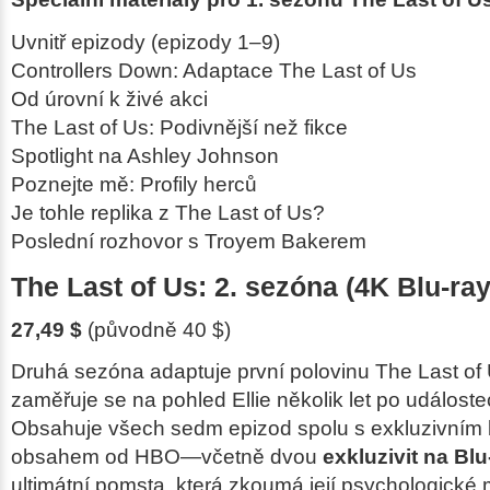
Uvnitř epizody (epizody 1–9)
Controllers Down: Adaptace
The Last of Us
Od úrovní k živé akci
The Last of Us
: Podivnější než fikce
Spotlight na Ashley Johnson
Poznejte mě: Profily herců
Je tohle replika z
The Last of Us
?
Poslední rozhovor s Troyem Bakerem
The Last of Us: 2. sezóna (4K Blu-ray
27,49 $
(původně 40 $)
Druhá sezóna adaptuje první polovinu
The Last of 
zaměřuje se na pohled Ellie několik let po událost
Obsahuje všech sedm epizod spolu s exkluzivní
obsahem od HBO—včetně dvou
exkluzivit na Blu
ultimátní pomsta
, která zkoumá její psychologické