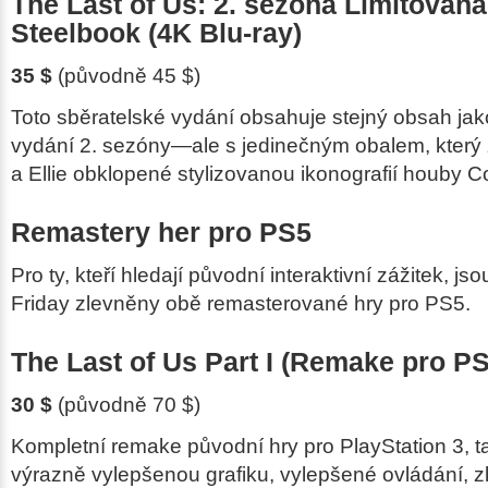
The Last of Us: 2. sezóna Limitovaná
Steelbook (4K Blu-ray)
35 $
(původně 45 $)
Toto sběratelské vydání obsahuje stejný obsah jak
vydání 2. sezóny—ale s jedinečným obalem, který 
a Ellie obklopené stylizovanou ikonografií houby 
Remastery her pro PS5
Pro ty, kteří hledají původní interaktivní zážitek, j
Friday zlevněny obě remasterované hry pro PS5.
The Last of Us Part I
(Remake pro PS
30 $
(původně 70 $)
Kompletní remake původní hry pro PlayStation 3, ta
výrazně vylepšenou grafiku, vylepšené ovládání, zl