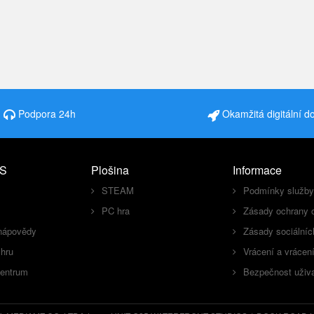
Podpora 24h
Okamžitá digitální d
S
Plošina
Informace
STEAM
Podmínky služby
PC hra
Zásady ochrany 
nápovědy
Zásady sociálníc
 hru
Vrácení a vrácen
centrum
Bezpečnost uživa