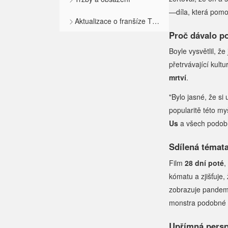
—díla, která pomoh
Aktualizace o franšíze The Last of Us
Proč dávalo p
Boyle vysvětlil, ž
přetrvávající kult
mrtví
.
"Bylo jasné, že si
popularitě této my
Us
a všech podobn
Sdílená témat
Film
28 dní poté
,
kómatu a zjišťuje
zobrazuje pandemi
monstra podobné h
Upřímná persp