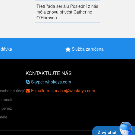
Třetí řada seriálu Poslední z nás
měla znovu přivést Catherine
O’Harovou
odávka
Služba zaručena
KONTAKTUJTE NÁS
Skype: whokeys.com
E-mailem: service@whokeys.com
osobních údajů
h médií
í peněz
tele
Živý chat