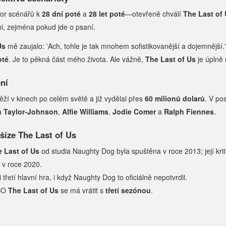
or scénářů k
28 dní poté
a
28 let poté
—otevřeně chválí
The Last of
ni, zejména pokud jde o psaní.
Us
mě zaujalo: 'Ach, tohle je tak mnohem sofistikovanější a dojemnější.'
oté
. Je to pěkná část mého života. Ale vážně,
The Last of Us
je úplně 
ní
ěží v kinech po celém světě a již vydělal přes
60 milionů dolarů
. V po
n Taylor-Johnson
,
Alfie Williams
,
Jodie Comer
a
Ralph Fiennes
.
šíze The Last of Us
 Last of Us
od studia Naughty Dog byla spuštěna v roce 2013; její kr
 v roce 2020.
 třetí hlavní hra, i když Naughty Dog to oficiálně nepotvrdil.
HBO
The Last of Us
se má vrátit s
třetí sezónou
.