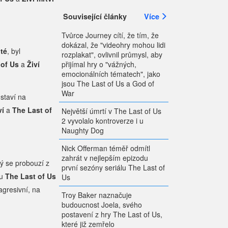
Související články
Více
Tvůrce Journey cítí, že tím, že
dokázal, že "videohry mohou lidi
oté
, byl
rozplakat", ovlivnil průmysl, aby
přijímal hry o "vážných,
 of Us
a
Živí
emocionálních tématech", jako
jsou The Last of Us a God of
War
 staví na
ví
a
The Last of
Největší úmrtí v The Last of Us
2 vyvolalo kontroverze i u
Naughty Dog
Nick Offerman téměř odmítl
zahrát v nejlepším epizodu
rý se probouzí z
první sezóny seriálu The Last of
mu
The Last of Us
Us
agresivní, na
Troy Baker naznačuje
budoucnost Joela, svého
postavení z hry The Last of Us,
které již zemřelo