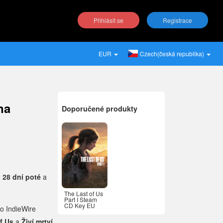
Přihlásit se
Registrace
EUR
Czech(česká republika)
na
Doporučené produkty
e
28 dní poté
a
The Last of Us
Part I Steam
CD Key EU
ro
IndieWire
f Us
a
Živí mrtví