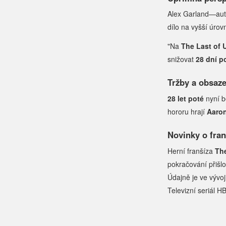
Alex Garland—aut
dílo na vyšší úrov
"Na
The Last of 
snižovat
28 dní p
Tržby a obsaze
28 let poté
nyní b
hororu hrají
Aaro
Novinky o fran
Herní franšíza
The
pokračování přišlo
Údajně je ve vývoji
Televizní seriál 