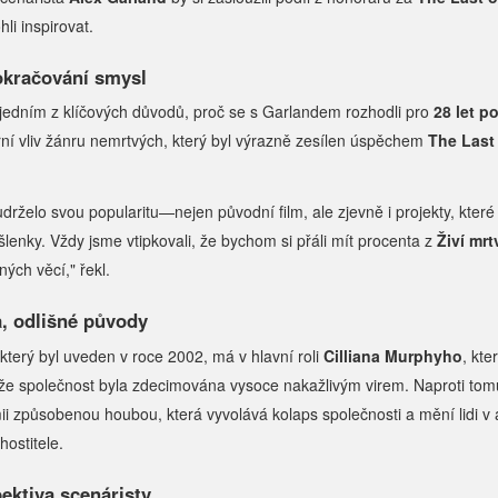
li inspirovat.
okračování smysl
e jedním z klíčových důvodů, proč se s Garlandem rozhodli pro
28 let p
urní vliv žánru nemrtvých, který byl výrazně zesílen úspěchem
The Last
 udrželo svou popularitu—nejen původní film, ale zjevně i projekty, které
šlenky. Vždy jsme vtipkovali, že bychom si přáli mít procenta z
Živí mrt
ých věcí," řekl.
a, odlišné původy
 který byl uveden v roce 2002, má v hlavní roli
Cilliana Murphyho
, kte
, že společnost byla zdecimována vysoce nakažlivým virem. Naproti to
i způsobenou houbou, která vyvolává kolaps společnosti a mění lidi v 
ostitele.
ektiva scenáristy