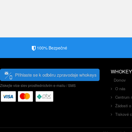
100% Bezpečné
WHOKEY
Přihlaste se k odběru zpravodaje whokeys
Domov
Získejte více slev prostřednictvím e-mailu / SMS
O nás
Centrum 
Žádosti o
Tiskové 