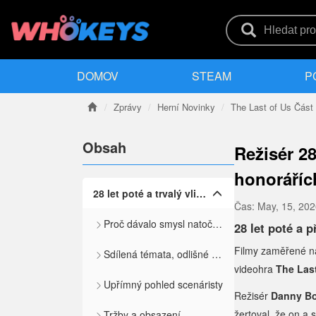
DOMOV
STEAM
P
Zprávy
Herní Novinky
The Last of Us Část 
Obsah
Režisér 28
honoráříc
28 let poté a trvalý vliv zombie žánru
Čas:
May, 15, 20
Proč dávalo smysl natočit pokračování
28 let poté a 
Filmy zaměřené na
Sdílená témata, odlišné původy
videohra
The Las
Upřímný pohled scenáristy
Režisér
Danny Bo
žertoval, že on a 
Tržby a obsazení