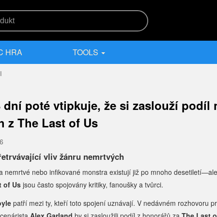
C HRA
TOOLS
I
 dní poté vtipkuje, že si zaslouží podíl 
h z The Last of Us
26
přetrvávající vliv žánru nemrtvých
 nemrtvé nebo infikované monstra existují již po mnoho desetiletí—al
t of Us
jsou často spojovány kritiky, fanoušky a tvůrci.
yle
patří mezi ty, kteří toto spojení uznávají. V nedávném rozhovoru p
scenárista
Alex Garland
by si zasloužili podíl z honorářů za
The Last o