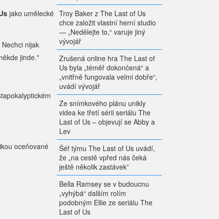
Troy Baker z The Last of Us
 Us
jako umělecké
chce založit vlastní herní studio
— „Nedělejte to,“ varuje jiný
vývojář
 Nechci nijak
někde jinde."
Zrušená online hra The Last of
Us byla „téměř dokončená“ a
„vnitřně fungovala velmi dobře“,
uvádí vývojář
stapokalyptickém
Ze snímkového plánu unikly
videa ke třetí sérii seriálu The
Last of Us – objevují se Abby a
Lev
itikou oceňované
Šéf týmu The Last of Us uvádí,
že „na cestě vpřed nás čeká
ještě několik zastávek”
Bella Ramsey se v budoucnu
„vyhýbá“ dalším rolím
podobným Ellie ze seriálu The
Last of Us