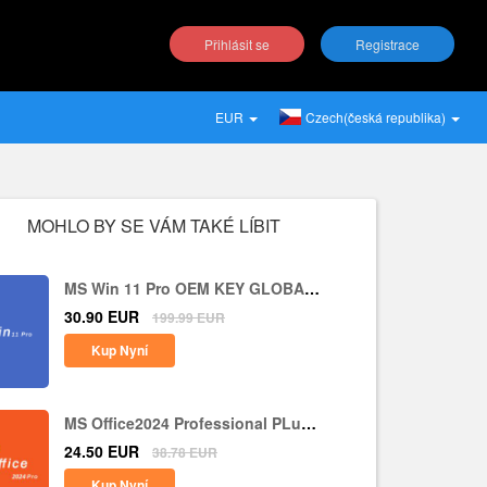
Přihlásit se
Registrace
EUR
Czech(česká republika)
MOHLO BY SE VÁM TAKÉ LÍBIT
MS Win 11 Pro OEM KEY GLOBAL-
Lifetime
30.90
EUR
199.99
EUR
Kup Nyní
MS Office2024 Professional PLus
LTSC CD Key
24.50
EUR
38.78
EUR
Kup Nyní