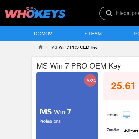
DOMOV
STEAM
P
MS Win 7 PRO OEM Key
MS Win 7 PRO OEM Key
-58%
25.61
Plošina:
Značky: