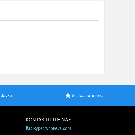
odávka
Služba zaručena
KONTAKTUJTE NÁS
Skype: whokeys.com