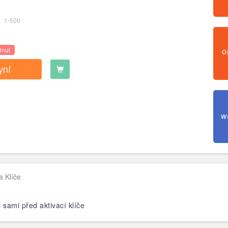
1-500
inut
yní
a Klíče
sami před aktivací klíče