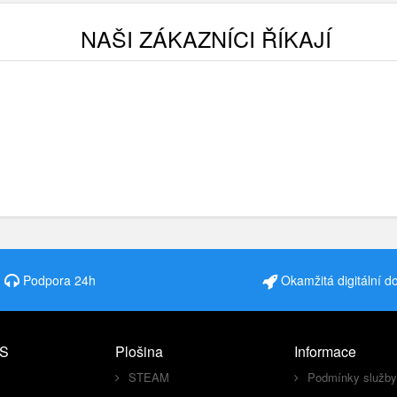
NAŠI ZÁKAZNÍCI ŘÍKAJÍ
Podpora 24h
Okamžitá digitální d
S
Plošina
Informace
STEAM
Podmínky služby