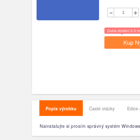
Doba dodání 3-5 m
Kup N
Popis výrobku
Časté otázky
Edice 
Nainstalujte si prosím správný systém Windows 