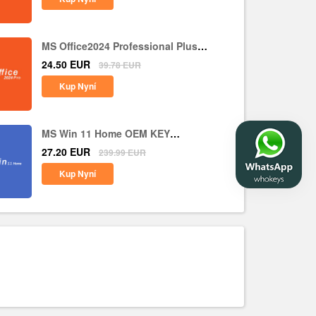
MS Office2024 Professional Plus
CD Key Global
24.50
EUR
39.78
EUR
Kup Nyní
MS Win 11 Home OEM KEY
GLOBAL
27.20
EUR
239.99
EUR
Kup Nyní