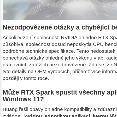
Nezodpovězené otázky a chybějící 
Ačkoli tvrzení společnosti NVIDIA ohledně RTX Sp
působivá, společnost dosud neposkytla CPU benc
podrobné technické specifikace. Tento nedostatek
ponechává otázky ohledně jeho výkonu v aplikacíc
pracovních zátěžích nezodpovězené. Zdá se, že 
tyto detaily na OEM výrobcích, přičemž více infor
později v tomto roce.
Může RTX Spark spustit všechny apl
Windows 11?
Huang řešil obavy ohledně kompatibility a zdůrazn
zvládne
„každou jednotlivou aplikaci, kterou NV