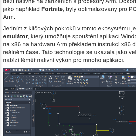
běží nativně na zařízeních s procesory Arm. Dokonc
jako například
Fortnite
, byly optimalizovány pro P
Arm.
Jedním z klíčových pokroků v tomto ekosystému j
emulátor
, který umožňuje spouštění aplikací Win
na x86 na hardwaru Arm překladem instrukcí x86 
reálném čase. Tato technologie se ukázala jako ve
nabízí téměř nativní výkon pro mnoho aplikací.