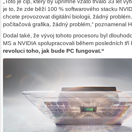
„Toto je čip, který by upřímně vzato trvalo 33 let vy
je to, že zde běží 100 % softwarového stacku NVI
chcete provozovat digitální biologii, žádný problém
počítačová grafika, žádný problém,“ poznamenal 
Dodal také, že vývoj tohoto procesoru byl dlouhod
MS a NVIDIA spolupracovali během posledních tří 
revoluci toho, jak bude PC fungovat.“