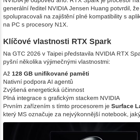
NVIDIA je odpověď ano. RTX Spark je procesor na
generální ředitel NVIDIA Jensen Huang potvrdil, ž
spolupracovali na zajištění plné kompatibility s a
na PC s procesory N1X.
Klíčové vlastnosti RTX Spark
Na GTC 2026 v Taipei představila NVIDIA RTX Spar
pyšní několika výjimečnými vlastnostmi:
Až
128 GB unifikované paměti
Nativní podpora AI agentů
Zvýšená energetická účinnost
Plná integrace s grafickým stackem NVIDIA
Prvním zařízením s tímto procesorem je
Surface L
který MS označuje za nejvýkonnější notebook, jaký 