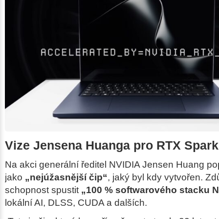
Vize Jensena Huanga pro RTX Spark
Na akci generální ředitel NVIDIA Jensen Huang p
jako
„nejúžasnější čip“
, jaký byl kdy vytvořen. Zd
schopnost spustit
„100 % softwarového stacku N
lokální AI, DLSS, CUDA a dalších.