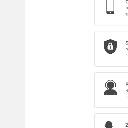
O
P
z
S
P
n
K
N
n
Z