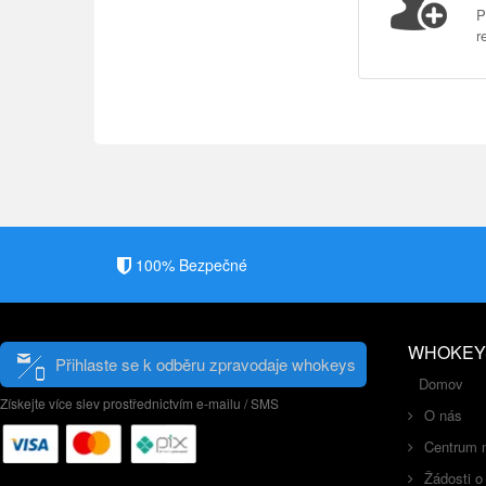
P
r
100% Bezpečné
WHOKEY
Přihlaste se k odběru zpravodaje whokeys
Domov
Získejte více slev prostřednictvím e-mailu / SMS
O nás
Centrum 
Žádosti o