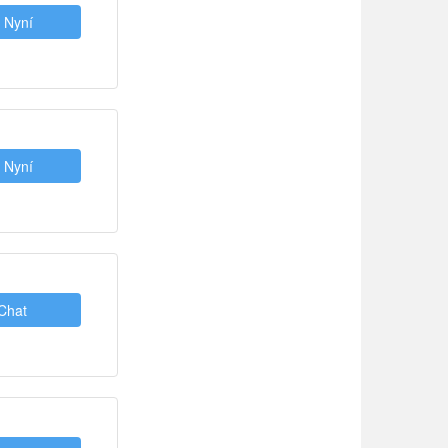
t Nyní
t Nyní
 Chat