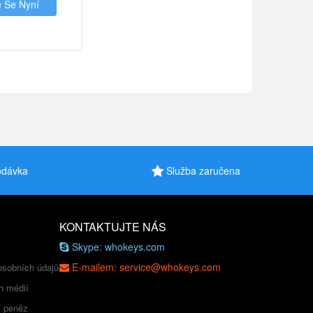
e Se Nyní
odávka
Služba zaručena
KONTAKTUJTE NÁS
Skype: whokeys.com
E-mailem: service@whokeys.com
osobních údajů
h médií
í peněz