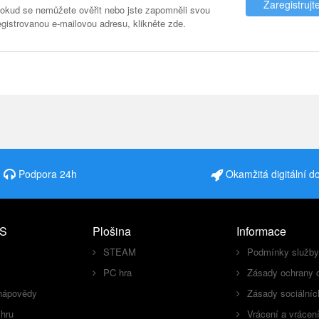
Zaregistrujt
okud se nemůžete ověřit nebo jste zapomněli svou
egistrovanou e-mailovou adresu, klikněte zde.
Podpora 24h
Okamžitá digitální d
S
Plošina
Informace
STEAM
Podmínky služby
PC hra
Zásady ochrany 
nápovědy
Zásady sociálníc
 hru
Vrácení a vrácen