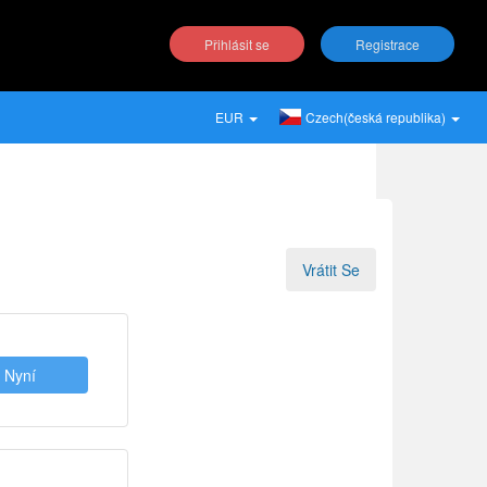
Přihlásit se
Registrace
EUR
Czech(česká republika)
Vrátit Se
t Nyní