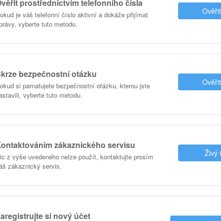
věřit prostřednictvím telefonního čísla
Ověři
okud je váš telefonní číslo aktivní a dokáže přijímat
právy, vyberte tuto metodu.
krze bezpečnostní otázku
Ověři
okud si pamatujete bezpečnostní otázku, kterou jste
astavili, vyberte tuto metodu.
ontaktováním zákaznického servisu
Živý
ic z výše uvedeného nelze použít, kontaktujte prosím
áš zákaznický servis.
aregistrujte si nový účet