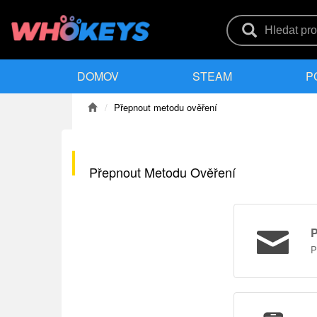
DOMOV
STEAM
P
Přepnout metodu ověření
Přepnout Metodu Ověření
P
P