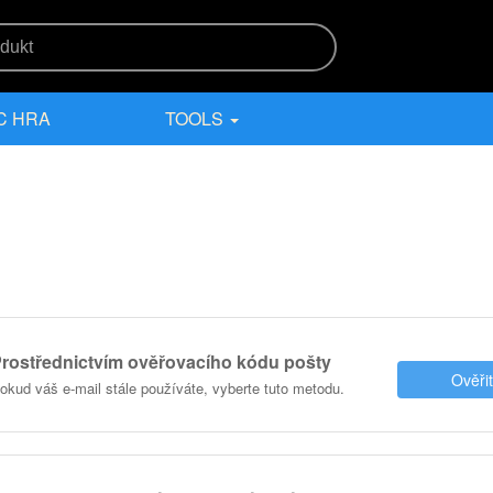
C HRA
TOOLS
rostřednictvím ověřovacího kódu pošty
Ověři
okud váš e-mail stále používáte, vyberte tuto metodu.