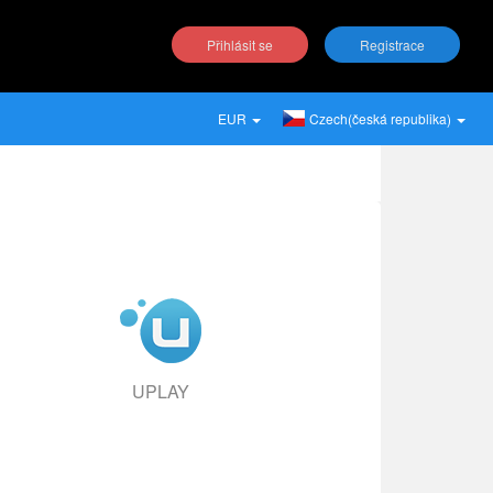
Přihlásit se
Registrace
EUR
Czech(česká republika)
UPLAY