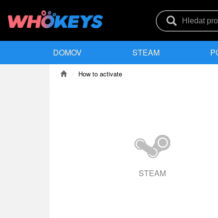
DOMOV
STEAM
P
How to activate
STEAM